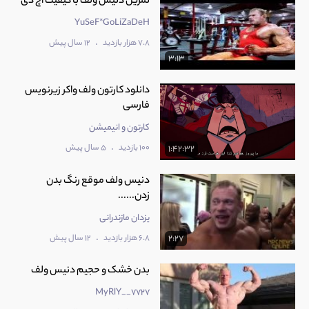
تمرین دنیس ولف با کیفیت اچ دی
YuSeF*GoLiZaDeH
.
7.8 هزار بازدید
12 سال پیش
3:13
دانلود کارتون ولف‌ واکر زیرنویس
فارسی
کارتون و انیمیشن
.
100 بازدید
5 سال پیش
1:42:32
دنیس ولف موقع رنگ بدن
زدن......
یزدان مازندرانی
.
6.8 هزار بازدید
12 سال پیش
2:27
بدن خشک و حجیم دنیس ولف
MyRlY__7727