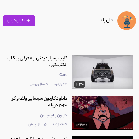
دال پاد
دنبال کردن
کلیپ بسیار دیدنی از معرفی پیکاپ
الکتریکی ...
Cars
.
63 بازدید
5 سال پیش
4:30
دانلود کارتون سینمایی ولف‌ واکر
2020 دوبله ...
کارتون و انیمیشن
.
607 بازدید
5 سال پیش
1:42:32