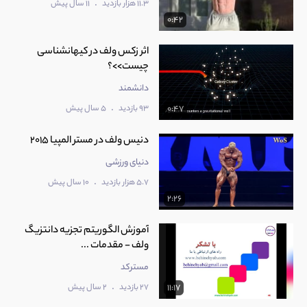
.
11.3 هزار بازدید
11 سال پیش
0:42
اثر زکس ولف در کیهانشناسی
چیست>>؟
دانشمند
.
93 بازدید
5 سال پیش
0:47
دنیس ولف در مستر المپیا 2015
دنیای ورزشی
.
5.7 هزار بازدید
10 سال پیش
2:26
آموزش الگوریتم تجزیه دانتزیگ
ولف - مقدمات ...
مسترکد
.
27 بازدید
2 سال پیش
11:17