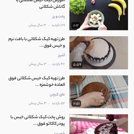
آموزش کیک خیس شکلاتی با
گاناش شکلاتی
پخت و پز
.
109 بازدید
3 سال پیش
8:12
طرز تهیه کیک شکلاتی با بافت نرم
و خیس فوق ...
آشپز
.
47 بازدید
3 سال پیش
5:59
طرز تهیه کیک خیس شکلاتی فوق
العاده خوشمزه ...
مای کیچن
.
52 بازدید
3 سال پیش
7:51
روش پخت کیک شکلاتی خیس با
پودر کاکائو فوق ...
خوب پز