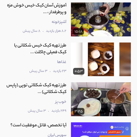
آموزش آسان کیک خیس خوش مزه
و پرطرفدار ، ...
آشپزخونه
.
8.2 هزار بازدید
8 سال پیش
15:18
طرز تهیه کیک خیس شکلاتی یا
کیک فمیلی چاکلت ...
غذاها
.
23 بازدید
3 سال پیش
0:53
طرز تهیه کیک شکلاتی توپی (پاپس
کیک شکلاتی) ...
خوب پز
.
249 بازدید
3 سال پیش
3:25
آیا تخصص، قاتل موفقیت است؟
سورس ایران