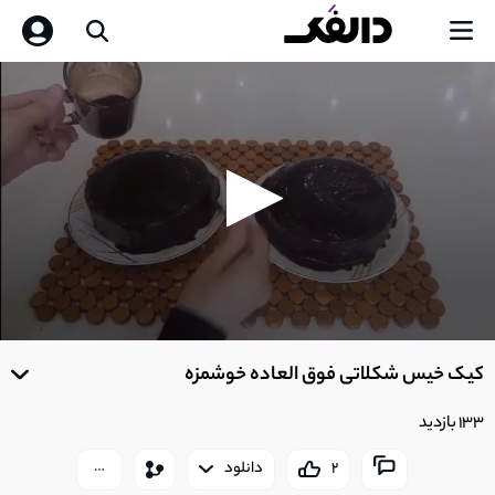
0
seconds
کیک خیس شکلاتی فوق العاده خوشمزه
of
0
seconds
133 بازدید
2
دانلود