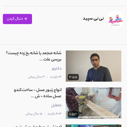
نی نی سپید
دنبال کردن
شانه منجمد یا شانه یخ زده چیست؟
بررسی علت ...
دکترتو
.
13 بازدید
3 سال پیش
4:55
انواع زنبور عسل - ساخت کندو
عسل ساده - ش ...
118فایل
.
404 بازدید
5 سال پیش
6:53