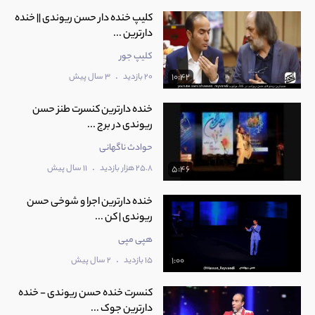
کلیپ خنده دار حسن ریوندی || خنده
دارترین ...
کلیپ جور
.
20 بازدید
3 سال پیش
10:42
خنده دارترین کنسرت طنز حسن
ریوندی در برج ...
حوادث ناگهانی
.
25.8 هزار بازدید
11 سال پیش
5:46
خنده دارترین اجرا و شوخی حسن
ریوندی | کن ...
هپی مپی
.
15 بازدید
2 سال پیش
1:00
کنسرت خنده حسن ریوندی - خنده
دارترین جوک ...