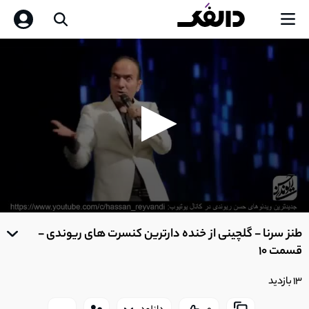
0
seconds
طنز سرنا - گلچینی از خنده دارترین کنسرت های ریوندی -
of
0
قسمت 10
seconds
13 بازدید