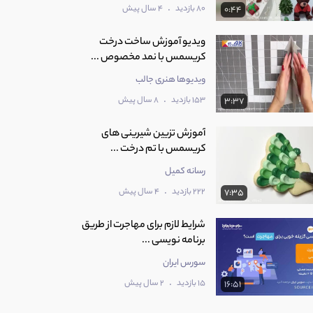
.
80 بازدید
4 سال پیش
0:44
ویدیو آموزش ساخت درخت
کریسمس با نمد مخصوص ...
ویدیوها هنری جالب
.
153 بازدید
8 سال پیش
3:37
آموزش تزیین شیرینی های
کریسمس با تم درخت ...
رسانه کمیل
.
222 بازدید
4 سال پیش
7:35
شرایط لازم برای مهاجرت از طریق
برنامه نویسی ...
سورس ایران
.
15 بازدید
2 سال پیش
16:51