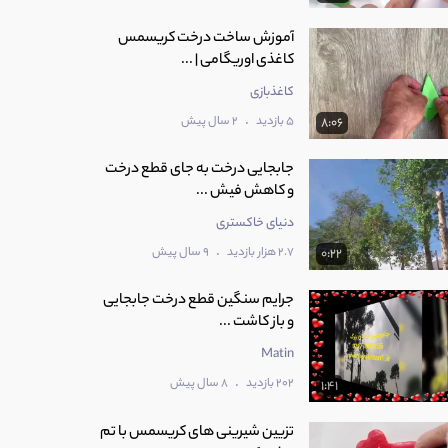
آموزش ساخت درخت کریسمس
کاغذی اوریگامی | ...
کاغذبازی
.
5 بازدید
2 سال پیش
8:06
جابجایی درخت به جای قطع درخت
و کاهش فیش ...
دنیای خاکستری
.
2.7 هزار بازدید
9 سال پیش
0:22
جرایم سنگین قطع درخت جابجایی
و باز کاشت ...
Matin
.
202 بازدید
8 سال پیش
1:41
تزیین شیرینی های کریسمس با تم