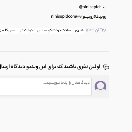
ایتا: ninisepid@
روبیکا(روبینو): @ninisepidcom
28 آبان 1403
هنری
ساخت درخت کریسمس
درخت کریسمس کاغذی
اولین نفری باشید که برای این ویدیو دیدگاه ارسا