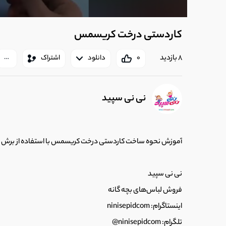
کاردستی درخت کریسمس
8 بازدید
0
دانلود
اشتراک
نی نی سپید
آموزش نحوه ساخت کاردستی درخت کریسمس با استفاده از برش ک
نی نی سپید
فروش لباس‌های بچه گانه
اینستاگرام: ninisepidcom
تلگرام: ninisepidcom@