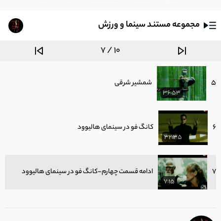
3:25
مجموعه مستند سینما و ورزش
4
دیباچه هنرهای رزمی در سینما
6:16
7 / 10
5
شمشیر شرقی
36:53
6
کانگ فو در سینمای هالیوود
32:35
7
ادامه قسمت چهارم-کانگ فو در سینمای هالیوود
7:15
8
هنر کانگ فو در سینمای تجاری و اکشن شرق و غرب