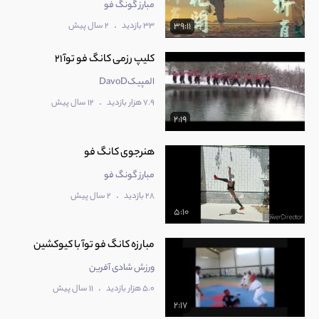
مبارز گونگ فو
.
33 بازدید
2 سال پیش
39:11
کلیپ رزمی کانگ فو توآ 21
المپیکDavoD
.
7.9 هزار بازدید
12 سال پیش
2:19
هنرجوی کانگ فو
مبارز گونگ فو
.
28 بازدید
2 سال پیش
5:10
مبارزه کانگ فو توآ با کیوکشین
ورزش شادی آفرین
.
5.0 هزار بازدید
11 سال پیش
2:17