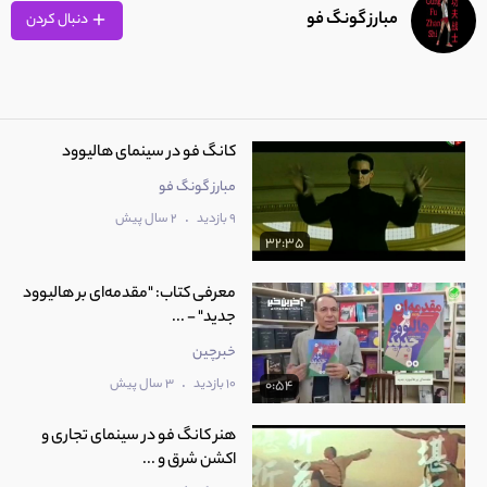
39:11
مبارز گونگ فو
دنبال کردن
9
سینمای اکشن آمریکا
7:06
کانگ فو در سینمای هالیوود
10
سینما و ورزش-هیجان سرعت
مبارز گونگ فو
8:43
.
9 بازدید
2 سال پیش
32:35
معرفی کتاب: "مقدمه‌ای بر هالیوود
جدید" - ...
خبرچین
.
10 بازدید
3 سال پیش
0:54
هنر کانگ فو در سینمای تجاری و
اکشن شرق و ...