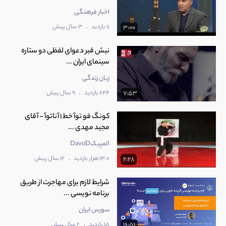
اخبار فرهنگی
.
11 بازدید
3 سال پیش
3:00
‫نبش قبر دعوای لفظی دو ستاره
سینمای ایران ...
زبان زندگی
.
644 بازدید
9 سال پیش
7:53
کونگ فو توآ خط 1 آناتوآ - آقای
مجید مهدی ...
المپیکDavoD
.
13.0 هزار بازدید
12 سال پیش
2:28
شرایط لازم برای مهاجرت از طریق
برنامه نویسی ...
سورس ایران
.
15 بازدید
2 سال پیش
16:51