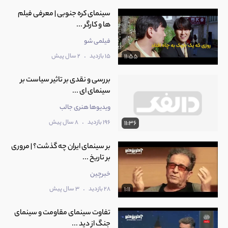
سینمای کره جنوبی | معرفی فیلم
ها و کارگر ...
فیلمی شو
.
15 بازدید
2 سال پیش
11:55
بررسی و نقدی بر تاثیر سیاست بر
سینمای ای ...
ویدیوها هنری جالب
.
196 بازدید
8 سال پیش
11:36
بر سینمای ایران چه گذشت؟ | مروری
بر تاریخ ...
خبرچین
.
28 بازدید
3 سال پیش
1:11
تفاوت سینمای مقاومت و سینمای
جنگ از دید ...