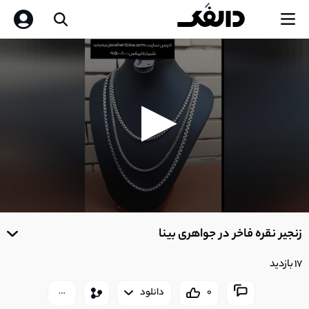
0
seconds
زنجیر نقره فاخر در جواهری بینا
of
0
seconds
17 بازدید
0
دانلود