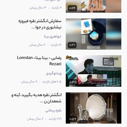
.
9 بازدید
3 سال پیش
0:24
سفارش انگشتر نقره فیروزه
نیشابوری در جوا ...
جواهری بینا
.
12 بازدید
2 سال پیش
0:31
‫رضایی - بینا بینا- Lorestan
ویدئوگردی
.
2.5 هزار بازدید
9 سال پیش
8:38
انگشتر نقره هدیه بگیرید، آینه و
شمعدان ن ...
نقره ریحانی
.
271 بازدید
6 سال پیش
0:59